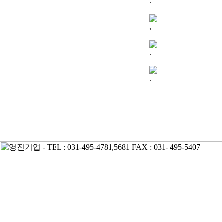
.
,
.
.