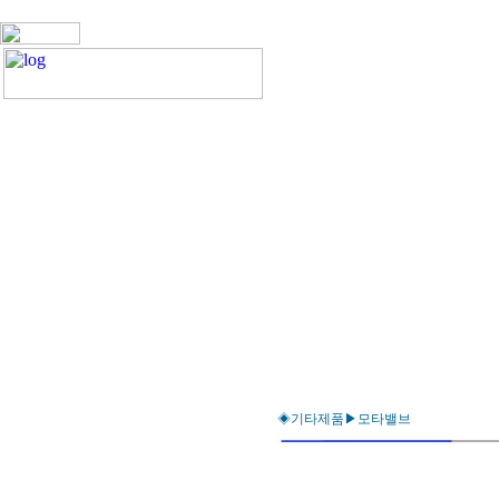
◈기타제품▶모타밸브