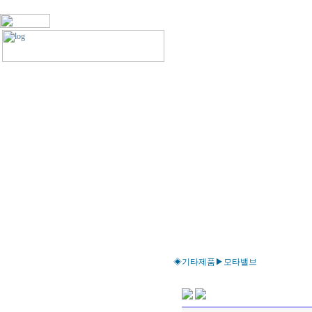
◈기타제품▶모타밸브